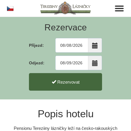
cs
Toggl
naviga
Rezervace
Příjezd:
Odjezd:
Rezervovat
Popis hotelu
Pensionu Tereziiny lázničky leží na česko-rakouských