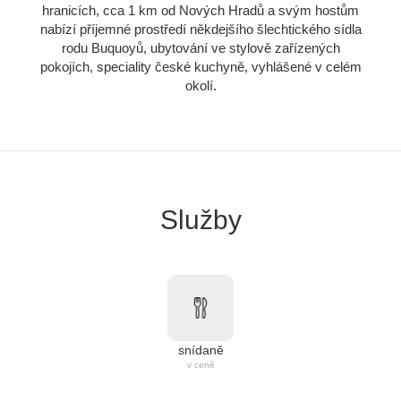
hranicích, cca 1 km od Nových Hradů a svým hostům
nabízí příjemné prostředí někdejšího šlechtického sídla
rodu Buquoyů, ubytování ve stylově zařízených
pokojích, speciality české kuchyně, vyhlášené v celém
okolí.
Služby
snídaně
v ceně