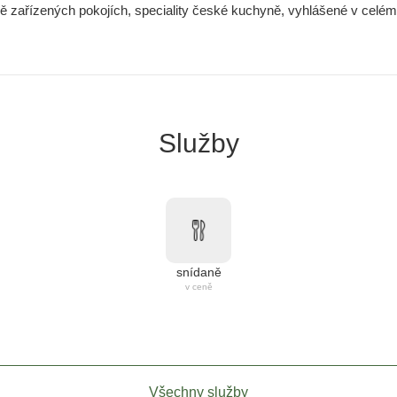
vě zařízených pokojích, speciality české kuchyně, vyhlášené v celém 
Služby
snídaně
v ceně
Všechny služby