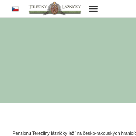
cs
Toggle
navigation
Pensionu Tereziiny lázničky leží na česko-rakouských hranic