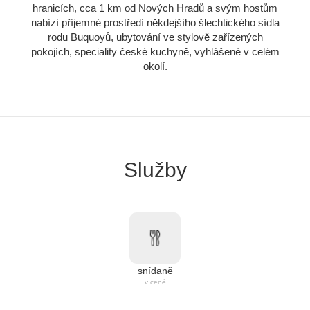
hranicích, cca 1 km od Nových Hradů a svým hostům
nabízí příjemné prostředí někdejšího šlechtického sídla
rodu Buquoyů, ubytování ve stylově zařízených
pokojích, speciality české kuchyně, vyhlášené v celém
okolí.
Služby
snídaně
v ceně