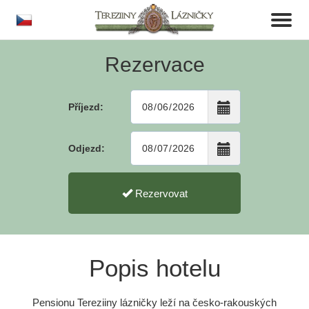
cs
Toggl
naviga
Rezervace
Příjezd:
Odjezd:
Rezervovat
Popis hotelu
Pensionu Tereziiny lázničky leží na česko-rakouských