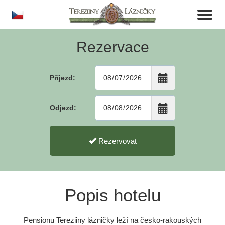
cs
Toggl
naviga
Rezervace
Příjezd:
Odjezd:
Rezervovat
Popis hotelu
Pensionu Tereziiny lázničky leží na česko-rakouských