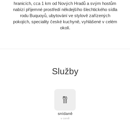
hranicích, cca 1 km od Nových Hradů a svým hostům
nabízí příjemné prostředí někdejšího šlechtického sídla
rodu Buquoyů, ubytování ve stylově zařízených
pokojích, speciality české kuchyně, vyhlášené v celém
okolí.
Služby
snídaně
v ceně