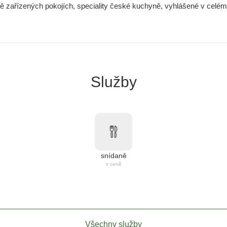
vě zařízených pokojích, speciality české kuchyně, vyhlášené v celém 
Služby
snídaně
v ceně
Všechny služby