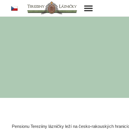
cs
Toggle
navigation
Pensionu Tereziiny lázničky leží na česko-rakouských hranic