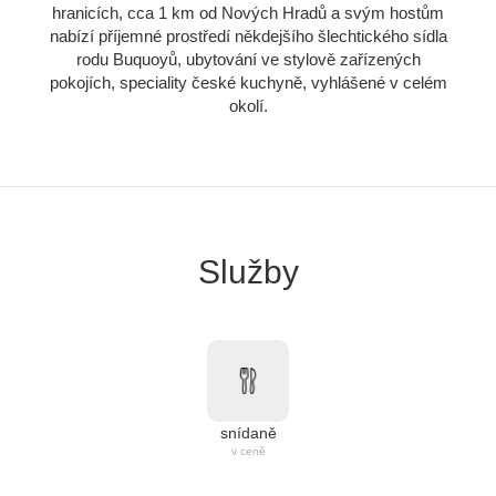
hranicích, cca 1 km od Nových Hradů a svým hostům
nabízí příjemné prostředí někdejšího šlechtického sídla
rodu Buquoyů, ubytování ve stylově zařízených
pokojích, speciality české kuchyně, vyhlášené v celém
okolí.
Služby
snídaně
v ceně