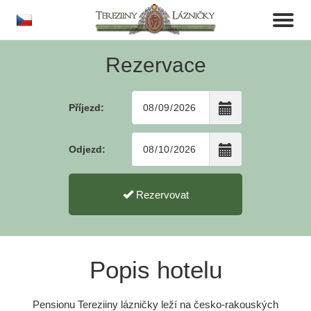
cs
Toggl
naviga
Rezervace
Příjezd:
Odjezd:
Rezervovat
Popis hotelu
Pensionu Tereziiny lázničky leží na česko-rakouských