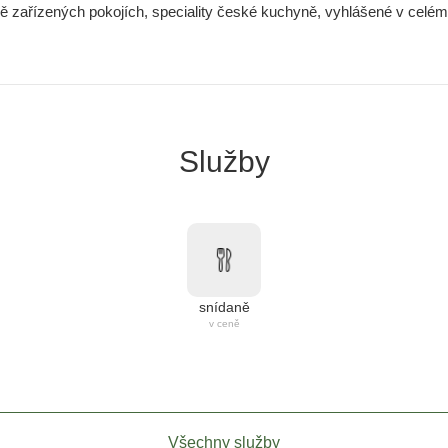
vě zařízených pokojích, speciality české kuchyně, vyhlášené v celém 
Služby
snídaně
v ceně
Všechny služby