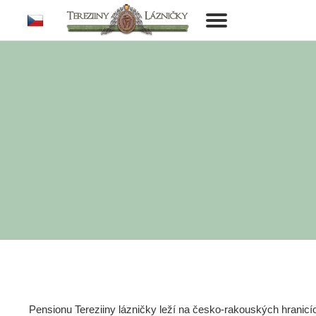
cs
Toggle
navigation
Pensionu Tereziiny lázničky leží na česko-rakouských hranic