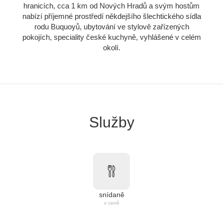
hranicích, cca 1 km od Nových Hradů a svým hostům
nabízí příjemné prostředí někdejšího šlechtického sídla
rodu Buquoyů, ubytování ve stylově zařízených
pokojích, speciality české kuchyně, vyhlášené v celém
okolí.
Služby
snídaně
v ceně