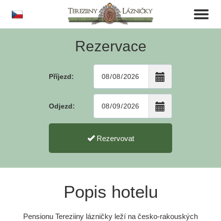
cs
Toggl
naviga
Rezervace
Příjezd:
Odjezd:
Rezervovat
Popis hotelu
Pensionu Tereziiny lázničky leží na česko-rakouských