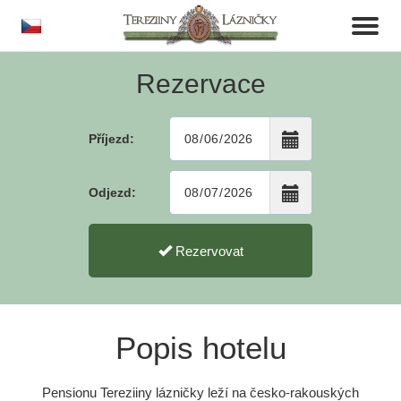
cs
Toggl
naviga
Rezervace
Příjezd:
Odjezd:
Rezervovat
Popis hotelu
Pensionu Tereziiny lázničky leží na česko-rakouských