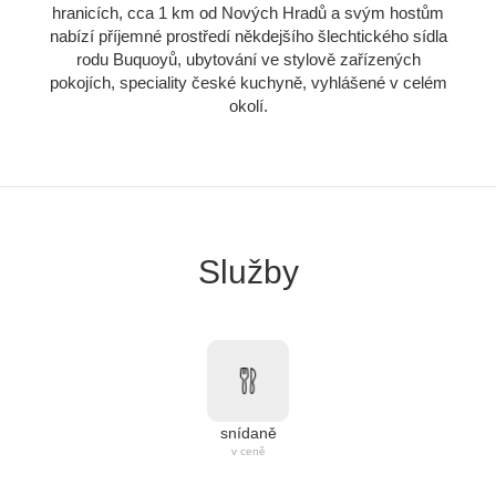
hranicích, cca 1 km od Nových Hradů a svým hostům
nabízí příjemné prostředí někdejšího šlechtického sídla
rodu Buquoyů, ubytování ve stylově zařízených
pokojích, speciality české kuchyně, vyhlášené v celém
okolí.
Služby
snídaně
v ceně