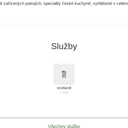
vě zařízených pokojích, speciality české kuchyně, vyhlášené v celém 
Služby
snídaně
v ceně
Všechny služby