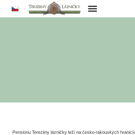
cs
Toggle
navigation
Pensionu Tereziiny lázničky leží na česko-rakouských hranic