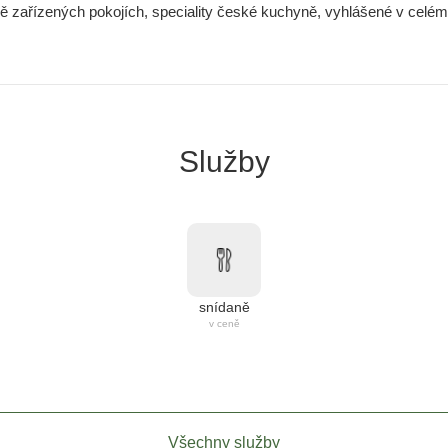
vě zařízených pokojích, speciality české kuchyně, vyhlášené v celém 
Služby
snídaně
v ceně
Všechny služby