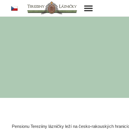
cs
Toggle
navigation
Pensionu Tereziiny lázničky leží na česko-rakouských hranic