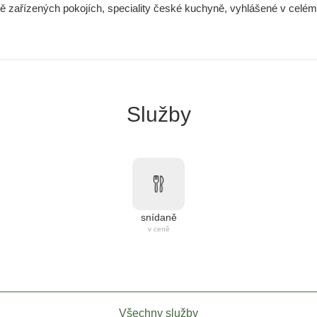
vě zařízených pokojích, speciality české kuchyně, vyhlášené v celém 
Služby
snídaně
v ceně
Všechny služby