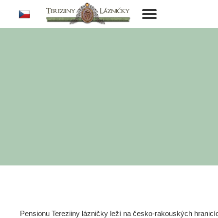
cs
Toggle
navigation
Pensionu Tereziiny lázničky leží na česko-rakouských hranic