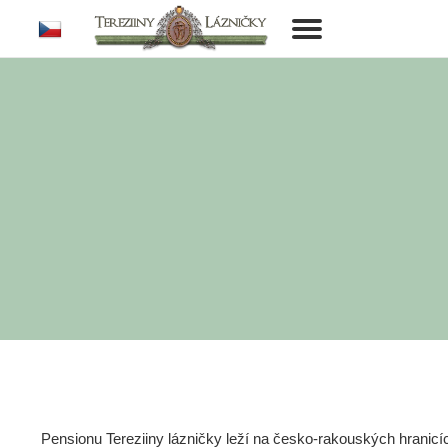
cs
Toggle
navigation
Pensionu Tereziiny lázničky leží na česko-rakouských hranic