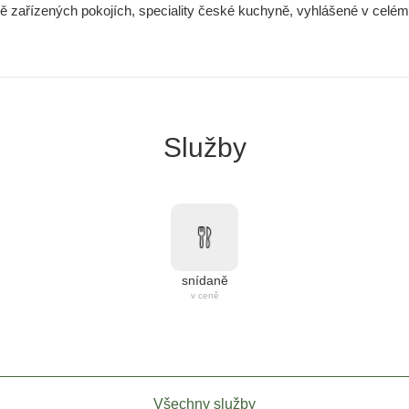
vě zařízených pokojích, speciality české kuchyně, vyhlášené v celém 
Služby
snídaně
v ceně
Všechny služby