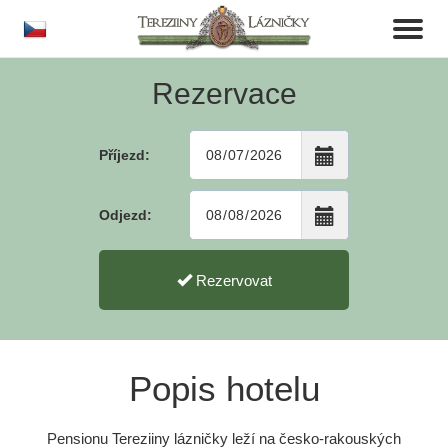
cs
Toggl
naviga
Rezervace
Příjezd:
Odjezd:
Rezervovat
Popis hotelu
Pensionu Tereziiny lázničky leží na česko-rakouských