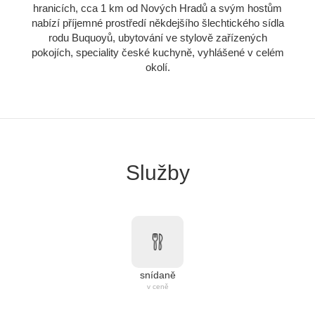
hranicích, cca 1 km od Nových Hradů a svým hostům
nabízí příjemné prostředí někdejšího šlechtického sídla
rodu Buquoyů, ubytování ve stylově zařízených
pokojích, speciality české kuchyně, vyhlášené v celém
okolí.
Služby
snídaně
v ceně