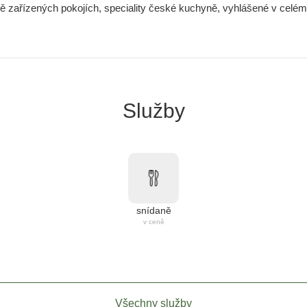
vě zařízených pokojích, speciality české kuchyně, vyhlášené v celém 
Služby
snídaně
v ceně
Všechny služby