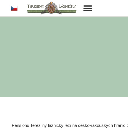
cs
Toggle
navigation
Pensionu Tereziiny lázničky leží na česko-rakouských hranic