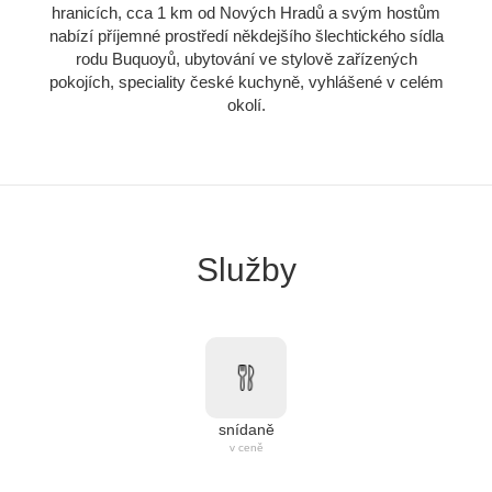
hranicích, cca 1 km od Nových Hradů a svým hostům
nabízí příjemné prostředí někdejšího šlechtického sídla
rodu Buquoyů, ubytování ve stylově zařízených
pokojích, speciality české kuchyně, vyhlášené v celém
okolí.
Služby
snídaně
v ceně