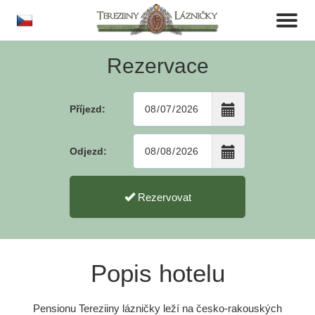
cs
Toggl
naviga
Rezervace
Příjezd:
Odjezd:
Rezervovat
Popis hotelu
Pensionu Tereziiny lázničky leží na česko-rakouských