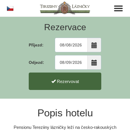
cs
Toggl
naviga
Rezervace
Příjezd:
Odjezd:
Rezervovat
Popis hotelu
Pensionu Tereziiny lázničky leží na česko-rakouských