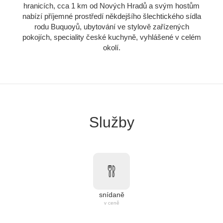
hranicích, cca 1 km od Nových Hradů a svým hostům
nabízí příjemné prostředí někdejšího šlechtického sídla
rodu Buquoyů, ubytování ve stylově zařízených
pokojích, speciality české kuchyně, vyhlášené v celém
okolí.
Služby
snídaně
v ceně