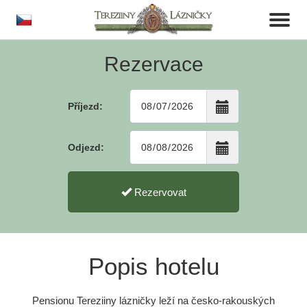
cs
Toggl
naviga
Rezervace
Příjezd:
Odjezd:
Rezervovat
Popis hotelu
Pensionu Tereziiny lázničky leží na česko-rakouských