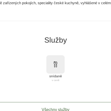
vě zařízených pokojích, speciality české kuchyně, vyhlášené v celém 
Služby
snídaně
v ceně
Všechny služby