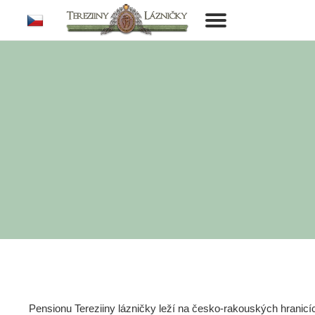
cs
Toggle
navigation
Pensionu Tereziiny lázničky leží na česko-rakouských hranic