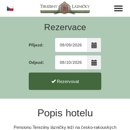
cs
Toggl
naviga
Rezervace
Příjezd:
Odjezd:
Rezervovat
Popis hotelu
Pensionu Tereziiny lázničky leží na česko-rakouských