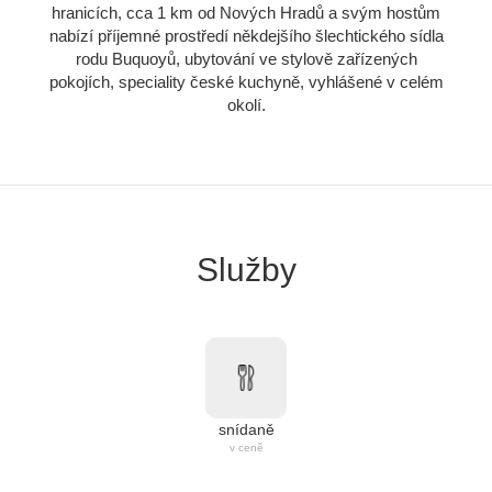
hranicích, cca 1 km od Nových Hradů a svým hostům
nabízí příjemné prostředí někdejšího šlechtického sídla
rodu Buquoyů, ubytování ve stylově zařízených
pokojích, speciality české kuchyně, vyhlášené v celém
okolí.
Služby
snídaně
v ceně