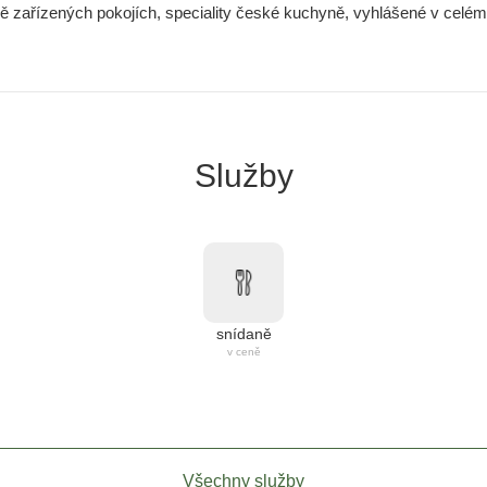
vě zařízených pokojích, speciality české kuchyně, vyhlášené v celém 
Služby
snídaně
v ceně
Všechny služby