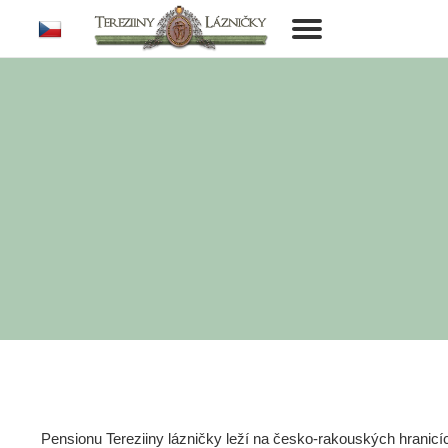
cs
Toggle
navigation
Pensionu Tereziiny lázničky leží na česko-rakouských hranic