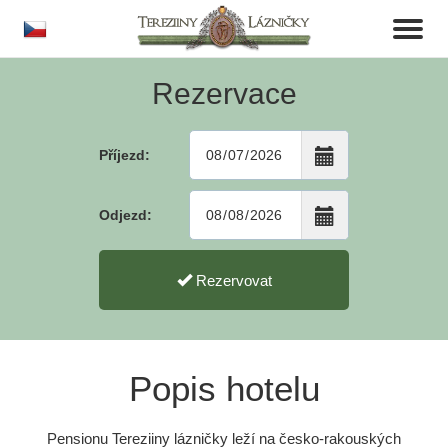
cs
Toggl
naviga
Rezervace
Příjezd:
Odjezd:
Rezervovat
Popis hotelu
Pensionu Tereziiny lázničky leží na česko-rakouských