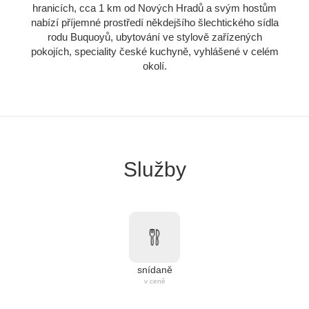
hranicích, cca 1 km od Nových Hradů a svým hostům
nabízí příjemné prostředí někdejšího šlechtického sídla
rodu Buquoyů, ubytování ve stylově zařízených
pokojích, speciality české kuchyně, vyhlášené v celém
okolí.
Služby
snídaně
v ceně