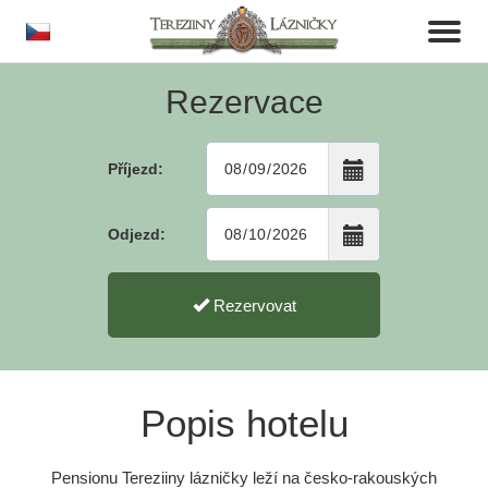
cs
Toggl
naviga
Rezervace
Příjezd:
Odjezd:
Rezervovat
Popis hotelu
Pensionu Tereziiny lázničky leží na česko-rakouských