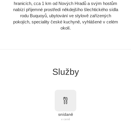
hranicích, cca 1 km od Nových Hradů a svým hostům
nabízí příjemné prostředí někdejšího šlechtického sídla
rodu Buquoyů, ubytování ve stylově zařízených
pokojích, speciality české kuchyně, vyhlášené v celém
okolí.
Služby
snídaně
v ceně