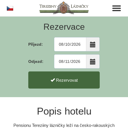
cs
Toggl
naviga
Rezervace
Příjezd:
Odjezd:
Rezervovat
Popis hotelu
Pensionu Tereziiny lázničky leží na česko-rakouských