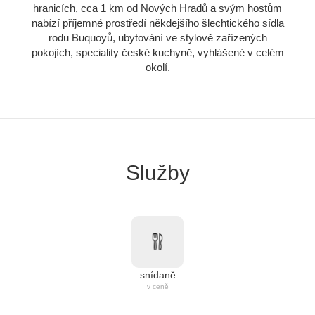
hranicích, cca 1 km od Nových Hradů a svým hostům
nabízí příjemné prostředí někdejšího šlechtického sídla
rodu Buquoyů, ubytování ve stylově zařízených
pokojích, speciality české kuchyně, vyhlášené v celém
okolí.
Služby
snídaně
v ceně