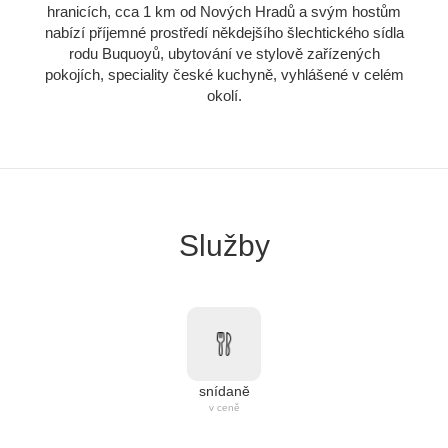
hranicích, cca 1 km od Nových Hradů a svým hostům
nabízí příjemné prostředí někdejšího šlechtického sídla
rodu Buquoyů, ubytování ve stylově zařízených
pokojích, speciality české kuchyně, vyhlášené v celém
okolí.
Služby
snídaně
v ceně