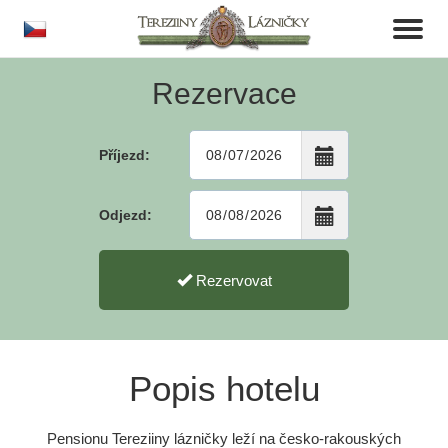
cs
Toggl
naviga
Rezervace
Příjezd:
Odjezd:
Rezervovat
Popis hotelu
Pensionu Tereziiny lázničky leží na česko-rakouských