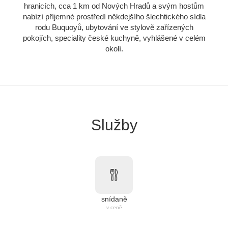
hranicích, cca 1 km od Nových Hradů a svým hostům
nabízí příjemné prostředí někdejšího šlechtického sídla
rodu Buquoyů, ubytování ve stylově zařízených
pokojích, speciality české kuchyně, vyhlášené v celém
okolí.
Služby
snídaně
v ceně