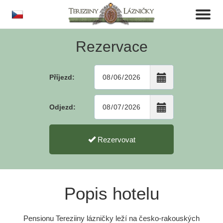
cs
Toggl
naviga
Rezervace
Příjezd:
Odjezd:
Rezervovat
Popis hotelu
Pensionu Tereziiny lázničky leží na česko-rakouských