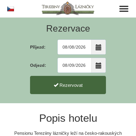
cs
Toggl
naviga
Rezervace
Příjezd:
Odjezd:
Rezervovat
Popis hotelu
Pensionu Tereziiny lázničky leží na česko-rakouských