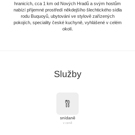
hranicích, cca 1 km od Nových Hradů a svým hostům
nabízí příjemné prostředí někdejšího šlechtického sídla
rodu Buquoyů, ubytování ve stylově zařízených
pokojích, speciality české kuchyně, vyhlášené v celém
okolí.
Služby
snídaně
v ceně