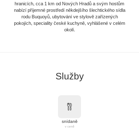
hranicích, cca 1 km od Nových Hradů a svým hostům
nabízí příjemné prostředí někdejšího šlechtického sídla
rodu Buquoyů, ubytování ve stylově zařízených
pokojích, speciality české kuchyně, vyhlášené v celém
okolí.
Služby
snídaně
v ceně