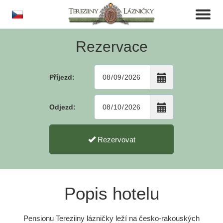
cs
Toggl
naviga
Rezervace
Příjezd:
Odjezd:
Rezervovat
Popis hotelu
Pensionu Tereziiny lázničky leží na česko-rakouských