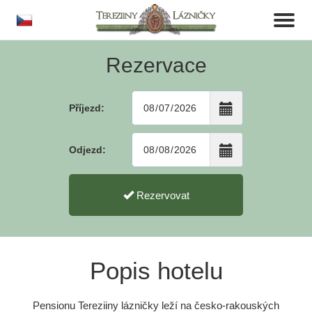
cs
Toggl
naviga
Rezervace
Příjezd:
Odjezd:
Rezervovat
Popis hotelu
Pensionu Tereziiny lázničky leží na česko-rakouských