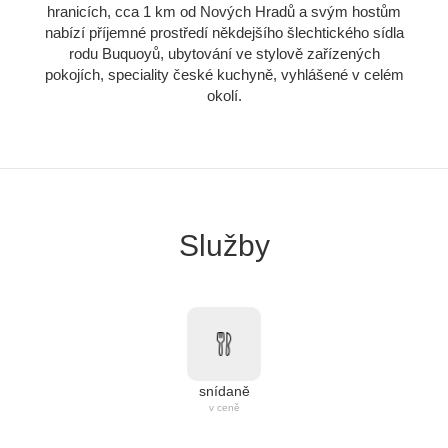
hranicích, cca 1 km od Nových Hradů a svým hostům
nabízí příjemné prostředí někdejšího šlechtického sídla
rodu Buquoyů, ubytování ve stylově zařízených
pokojích, speciality české kuchyně, vyhlášené v celém
okolí.
Služby
snídaně
v ceně