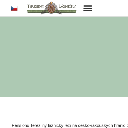
cs
Toggle
navigation
Pensionu Tereziiny lázničky leží na česko-rakouských hranic