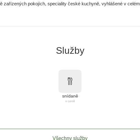
vě zařízených pokojích, speciality české kuchyně, vyhlášené v celém 
Služby
snídaně
v ceně
Všechny služby