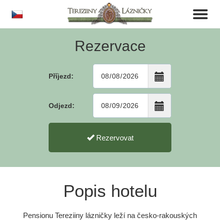
cs
Toggl
naviga
Rezervace
Příjezd:
Odjezd:
Rezervovat
Popis hotelu
Pensionu Tereziiny lázničky leží na česko-rakouských