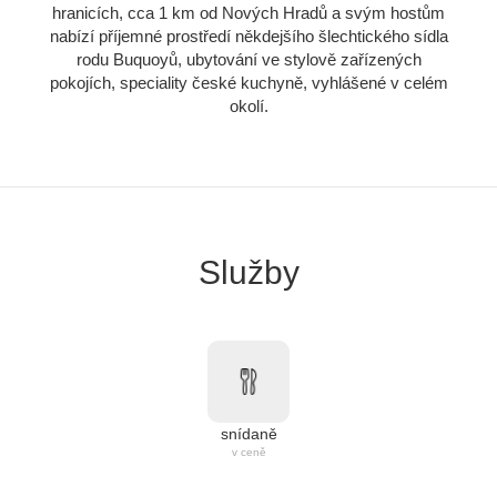
hranicích, cca 1 km od Nových Hradů a svým hostům
nabízí příjemné prostředí někdejšího šlechtického sídla
rodu Buquoyů, ubytování ve stylově zařízených
pokojích, speciality české kuchyně, vyhlášené v celém
okolí.
Služby
snídaně
v ceně