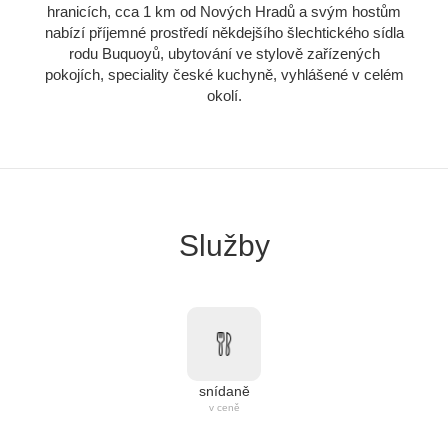
hranicích, cca 1 km od Nových Hradů a svým hostům
nabízí příjemné prostředí někdejšího šlechtického sídla
rodu Buquoyů, ubytování ve stylově zařízených
pokojích, speciality české kuchyně, vyhlášené v celém
okolí.
Služby
snídaně
v ceně