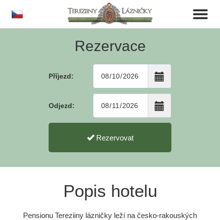
cs
Toggl
naviga
Rezervace
Příjezd:
Odjezd:
Rezervovat
Popis hotelu
Pensionu Tereziiny lázničky leží na česko-rakouských