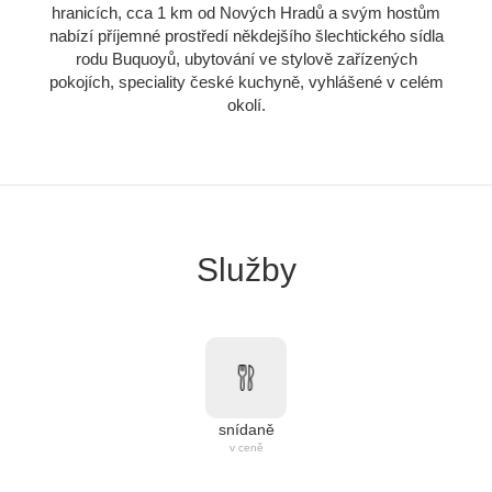
hranicích, cca 1 km od Nových Hradů a svým hostům
nabízí příjemné prostředí někdejšího šlechtického sídla
rodu Buquoyů, ubytování ve stylově zařízených
pokojích, speciality české kuchyně, vyhlášené v celém
okolí.
Služby
snídaně
v ceně