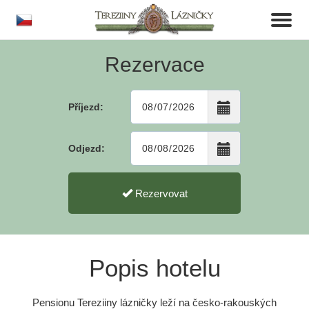
cs
Toggl
naviga
Rezervace
Příjezd:
Odjezd:
Rezervovat
Popis hotelu
Pensionu Tereziiny lázničky leží na česko-rakouských