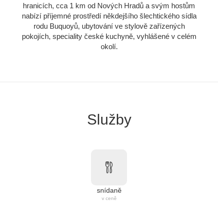
hranicích, cca 1 km od Nových Hradů a svým hostům
nabízí příjemné prostředí někdejšího šlechtického sídla
rodu Buquoyů, ubytování ve stylově zařízených
pokojích, speciality české kuchyně, vyhlášené v celém
okolí.
Služby
snídaně
v ceně