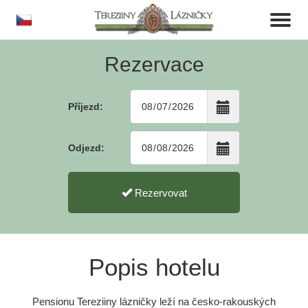
cs
Toggl
naviga
Rezervace
Příjezd:
Odjezd:
Rezervovat
Popis hotelu
Pensionu Tereziiny lázničky leží na česko-rakouských