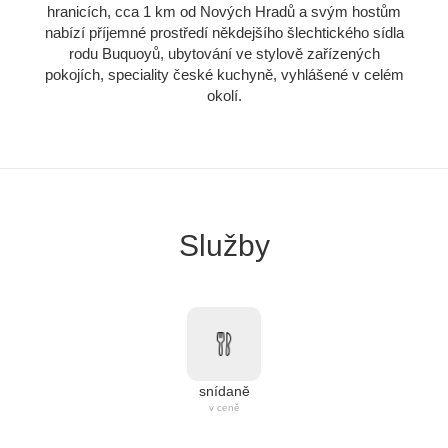
hranicích, cca 1 km od Nových Hradů a svým hostům
nabízí příjemné prostředí někdejšího šlechtického sídla
rodu Buquoyů, ubytování ve stylově zařízených
pokojích, speciality české kuchyně, vyhlášené v celém
okolí.
Služby
snídaně
v ceně