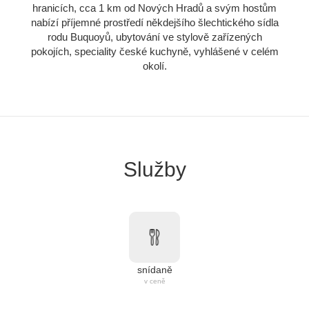
hranicích, cca 1 km od Nových Hradů a svým hostům
nabízí příjemné prostředí někdejšího šlechtického sídla
rodu Buquoyů, ubytování ve stylově zařízených
pokojích, speciality české kuchyně, vyhlášené v celém
okolí.
Služby
snídaně
v ceně