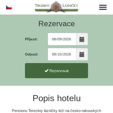
cs
Toggl
naviga
Rezervace
Příjezd:
Odjezd:
Rezervovat
Popis hotelu
Pensionu Tereziiny lázničky leží na česko-rakouských