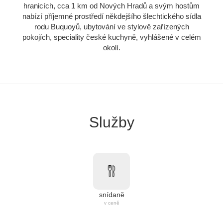
hranicích, cca 1 km od Nových Hradů a svým hostům
nabízí příjemné prostředí někdejšího šlechtického sídla
rodu Buquoyů, ubytování ve stylově zařízených
pokojích, speciality české kuchyně, vyhlášené v celém
okolí.
Služby
snídaně
v ceně