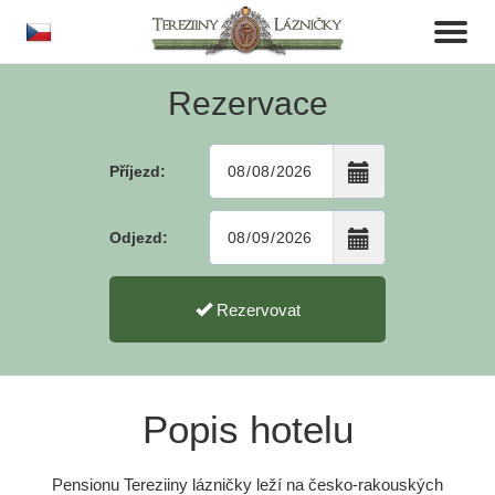
cs
Toggl
naviga
Rezervace
Příjezd:
Odjezd:
Rezervovat
Popis hotelu
Pensionu Tereziiny lázničky leží na česko-rakouských