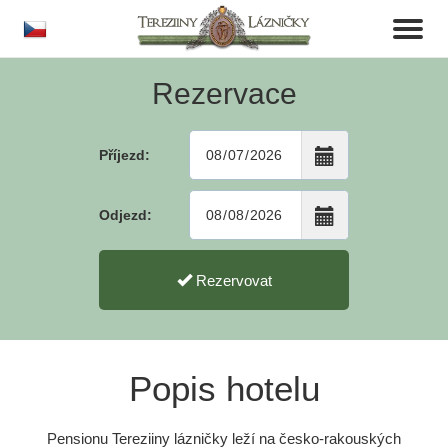
cs
Toggl
naviga
Rezervace
Příjezd:
Odjezd:
Rezervovat
Popis hotelu
Pensionu Tereziiny lázničky leží na česko-rakouských