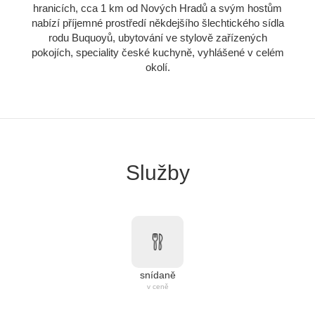
hranicích, cca 1 km od Nových Hradů a svým hostům
nabízí příjemné prostředí někdejšího šlechtického sídla
rodu Buquoyů, ubytování ve stylově zařízených
pokojích, speciality české kuchyně, vyhlášené v celém
okolí.
Služby
snídaně
v ceně