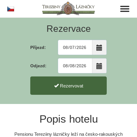
cs
Toggl
naviga
Rezervace
Příjezd:
Odjezd:
Rezervovat
Popis hotelu
Pensionu Tereziiny lázničky leží na česko-rakouských