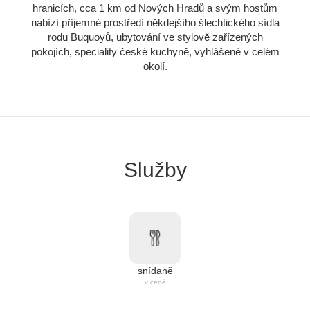
hranicích, cca 1 km od Nových Hradů a svým hostům
nabízí příjemné prostředí někdejšího šlechtického sídla
rodu Buquoyů, ubytování ve stylově zařízených
pokojích, speciality české kuchyně, vyhlášené v celém
okolí.
Služby
snídaně
v ceně