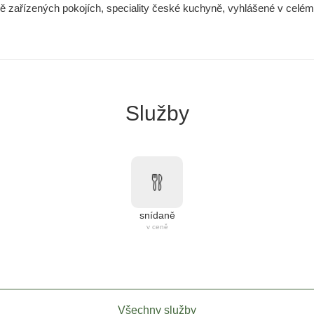
vě zařízených pokojích, speciality české kuchyně, vyhlášené v celém 
Služby
snídaně
v ceně
Všechny služby