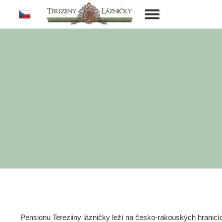
cs
Toggle
navigation
Pensionu Tereziiny lázničky leží na česko-rakouských hranic