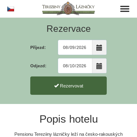
cs
Toggl
naviga
Rezervace
Příjezd:
Odjezd:
Rezervovat
Popis hotelu
Pensionu Tereziiny lázničky leží na česko-rakouských