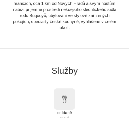
hranicích, cca 1 km od Nových Hradů a svým hostům
nabízí příjemné prostředí někdejšího šlechtického sídla
rodu Buquoyů, ubytování ve stylově zařízených
pokojích, speciality české kuchyně, vyhlášené v celém
okolí.
Služby
snídaně
v ceně