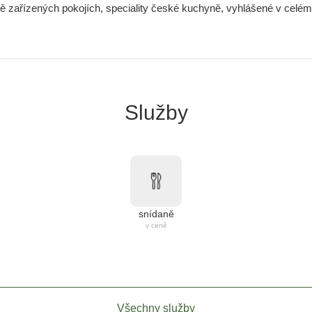
vě zařízených pokojích, speciality české kuchyně, vyhlášené v celém 
Služby
snídaně
v ceně
Všechny služby