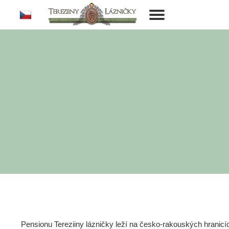
cs
Toggle
navigation
Pensionu Tereziiny lázničky leží na česko-rakouských hranic