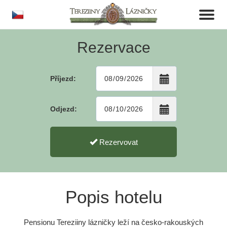
cs
Toggl
naviga
Rezervace
Příjezd:
Odjezd:
Rezervovat
Popis hotelu
Pensionu Tereziiny lázničky leží na česko-rakouských