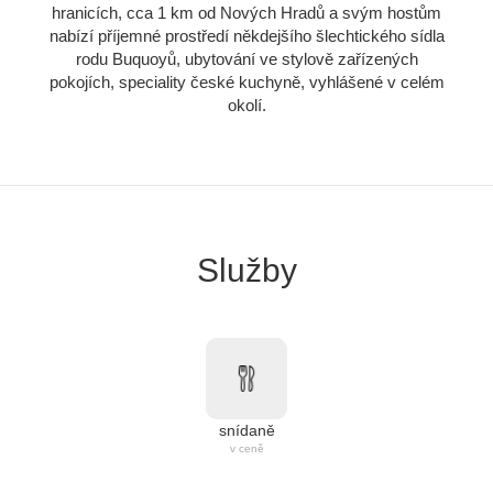
hranicích, cca 1 km od Nových Hradů a svým hostům
nabízí příjemné prostředí někdejšího šlechtického sídla
rodu Buquoyů, ubytování ve stylově zařízených
pokojích, speciality české kuchyně, vyhlášené v celém
okolí.
Služby
snídaně
v ceně