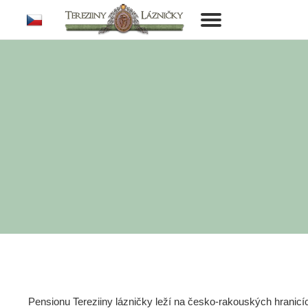
cs
Toggle
navigation
Pensionu Tereziiny lázničky leží na česko-rakouských hranic