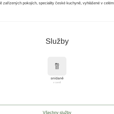
vě zařízených pokojích, speciality české kuchyně, vyhlášené v celém 
Služby
snídaně
v ceně
Všechny služby