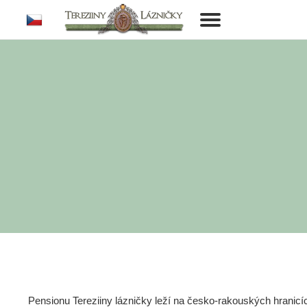
cs
Toggle
navigation
Pensionu Tereziiny lázničky leží na česko-rakouských hranic