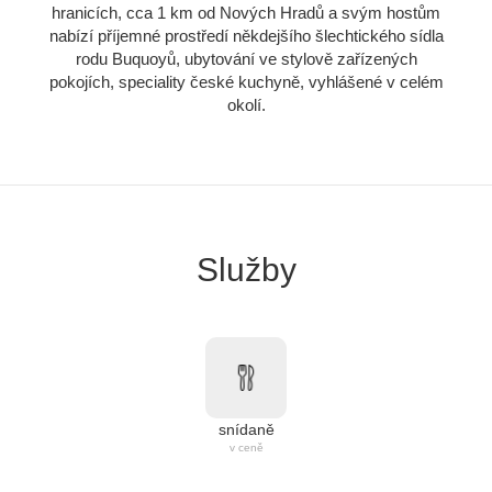
hranicích, cca 1 km od Nových Hradů a svým hostům
nabízí příjemné prostředí někdejšího šlechtického sídla
rodu Buquoyů, ubytování ve stylově zařízených
pokojích, speciality české kuchyně, vyhlášené v celém
okolí.
Služby
snídaně
v ceně