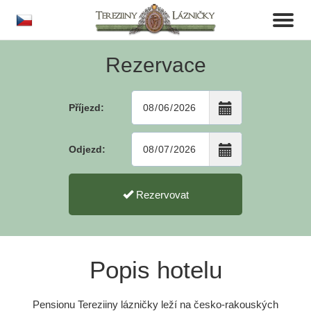
cs
Toggl
naviga
Rezervace
Příjezd:
Odjezd:
Rezervovat
Popis hotelu
Pensionu Tereziiny lázničky leží na česko-rakouských