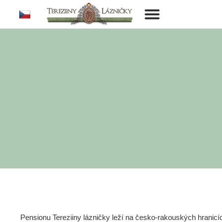
cs
Toggle
navigation
Pensionu Tereziiny lázničky leží na česko-rakouských hranic