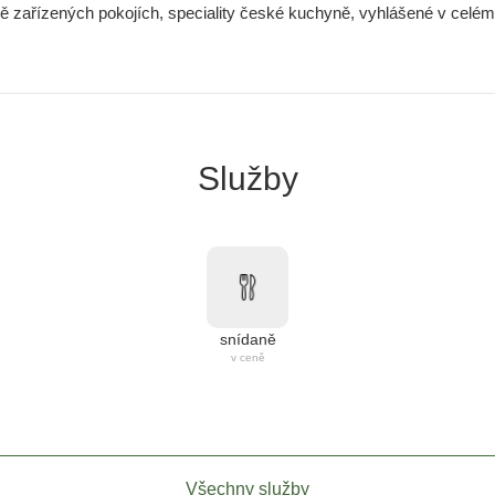
vě zařízených pokojích, speciality české kuchyně, vyhlášené v celém 
Služby
snídaně
v ceně
Všechny služby