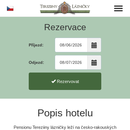
cs
Toggl
naviga
Rezervace
Příjezd:
Odjezd:
Rezervovat
Popis hotelu
Pensionu Tereziiny lázničky leží na česko-rakouských