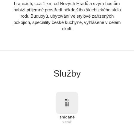
hranicích, cca 1 km od Nových Hradů a svým hostům
nabízí příjemné prostředí někdejšího šlechtického sídla
rodu Buquoyů, ubytování ve stylově zařízených
pokojích, speciality české kuchyně, vyhlášené v celém
okolí.
Služby
snídaně
v ceně