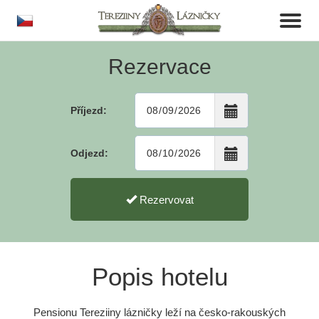
cs
Toggl
naviga
Rezervace
Příjezd:
Odjezd:
Rezervovat
Popis hotelu
Pensionu Tereziiny lázničky leží na česko-rakouských