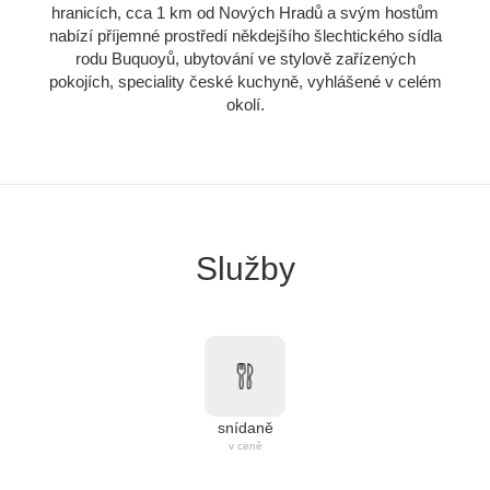
hranicích, cca 1 km od Nových Hradů a svým hostům
nabízí příjemné prostředí někdejšího šlechtického sídla
rodu Buquoyů, ubytování ve stylově zařízených
pokojích, speciality české kuchyně, vyhlášené v celém
okolí.
Služby
snídaně
v ceně