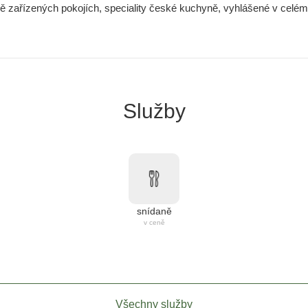
vě zařízených pokojích, speciality české kuchyně, vyhlášené v celém 
Služby
snídaně
v ceně
Všechny služby